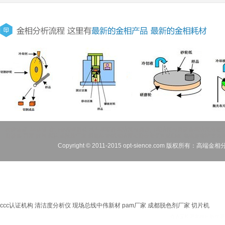
友情链接:
3c认证
进口金相镶嵌机
汽车零部件清洁度检测
进口清洁度检测设备
清洁度分析
测设备
百度
好搜
聚丙烯酰胺厂家
聚氨酯海绵
清洁度检测
金相切割机
EMC电磁兼容暗室
苏
Copyright © 2011-2015 opt-sience.com 版
关键词：清洁度检测,清洁度分析,零部件清洁度检测,清洁度检测方法,金相显微镜,
耗材”,金相
ccc认证机构
清洁度分析仪
现场总线
中伟新材
pam厂家
成都脱色剂厂家
切片机
清洁度检测金相分析仪哪