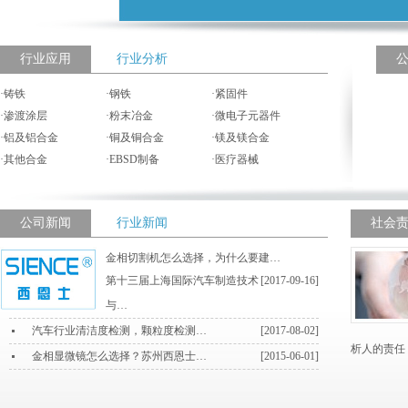
行业应用
行业分析
·
铸铁
·
钢铁
·
紧固件
·
渗渡涂层
·
粉末冶金
·
微电子元器件
·
铝及铝合金
·
铜及铜合金
·
镁及镁合金
·
其他合金
·
EBSD制备
·
医疗器械
公司新闻
行业新闻
社会
金相切割机怎么选择，为什么要建…
第十三届上海国际汽车制造技术
[2017-09-16]
与…
汽车行业清洁度检测，颗粒度检测…
[2017-08-02]
析人的责任
金相显微镜怎么选择？苏州西恩士…
[2015-06-01]