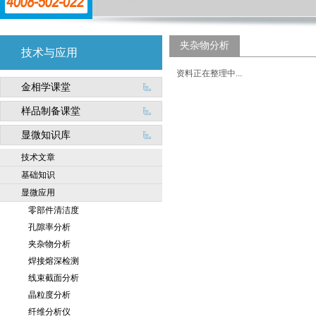
夹杂物分析
技术与应用
资料正在整理中...
金相学课堂
样品制备课堂
显微知识库
技术文章
基础知识
显微应用
零部件清洁度
孔隙率分析
夹杂物分析
焊接熔深检测
线束截面分析
晶粒度分析
纤维分析仪