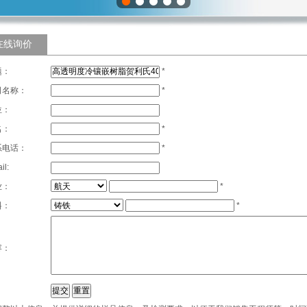
在线询价
题：
*
司名称：
*
位：
名：
*
系电话：
*
il:
业：
*
料：
*
容：